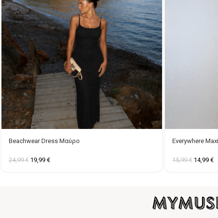
Beachwear Dress Μαύρο
Everywhere Max
24,99
€
19,99
€
15,99
€
14,99
€