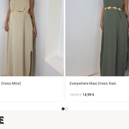
i Dress Μπεζ
Everywhere Maxi Dress Χακί
15,99
€
14,99
€