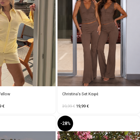
Yellow
Christina’s Set Καφέ
99
€
39,99
€
19,99
€
-28%