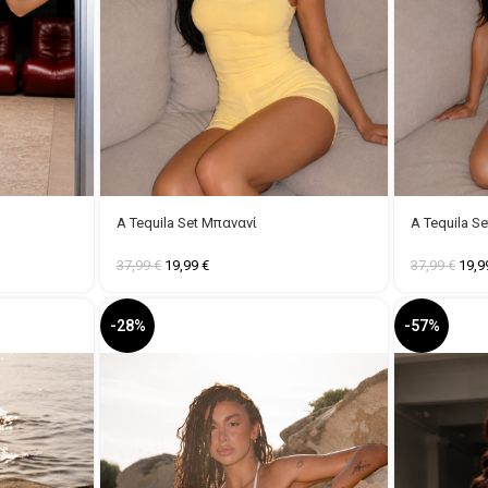
A Tequila Set Μπανανί
A Tequila S
37,99
€
19,99
€
37,99
€
19,
-28%
-57%