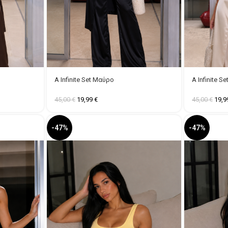
A Infinite Set Μαύρο
A Infinite S
45,00
€
19,99
€
45,00
€
19,
-47%
-47%