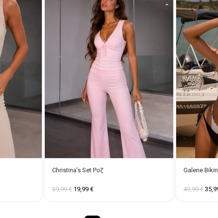
Christina’s Set Ροζ
Galene Bikin
39,99
€
19,99
€
49,99
€
35,