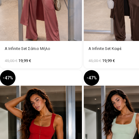
A Infinite Set Σάπιο Μήλο
A Infinite Set Καφέ
45,00
€
19,99
€
45,00
€
19,99
€
-47%
-47%