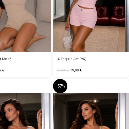
et Μπεζ
A Tequila Set Ροζ
99
€
37,99
€
19,99
€
-57%