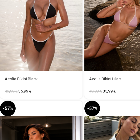
Aeolia Bikini Black
Aeolia Bikini Lilac
49,99
€
35,99
€
49,99
€
35,99
€
-57%
-57%