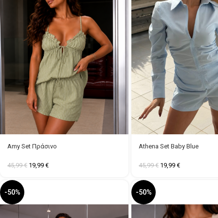
Amy Set Πράσινο
Athena Set Baby Blue
45,99
€
19,99
€
45,99
€
19,99
€
-50%
-50%