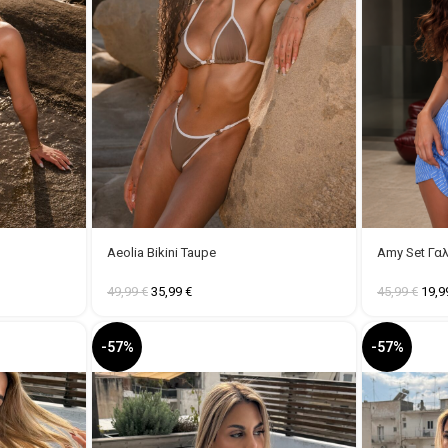
Aeolia Bikini Taupe
Amy Set Γα
49,99
€
35,99
€
45,99
€
19,
-57%
-57%