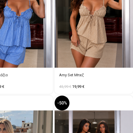
λάζιο
Amy Set Μπεζ
99
€
45,99
€
19,99
€
-50%