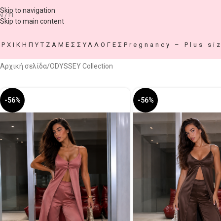
Skip to navigation
N / EL
Skip to main content
ΑΡΧΙΚΗ
ΠΥΤΖΑΜΕΣ
ΣΥΛΛΟΓΕΣ
Pregnancy – Plus si
Αρχική σελίδα
ODYSSEY Collection
-56%
-56%