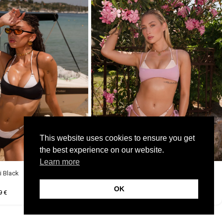
This website uses cookies to ensure you get
the best experience on our website.
Learn more
i Black
Galene Bikini Soft Pink
OK
99
€
49,99
€
35,99
€