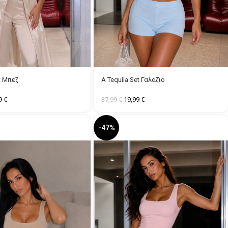
et Μπεζ
A Tequila Set Γαλάζιο
99
€
37,99
€
19,99
€
-47%