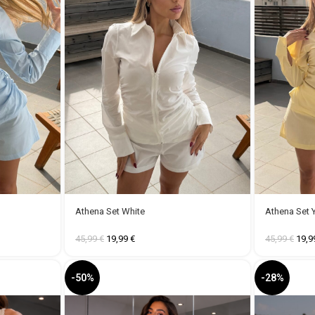
Athena Set White
Athena Set 
45,99
€
19,99
€
45,99
€
19,
-50%
-28%