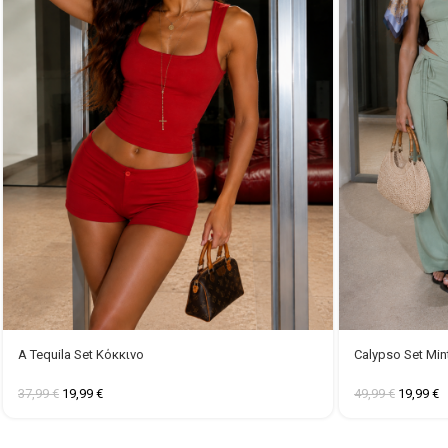
A Tequila Set Κόκκινο
Calypso Set Min
37,99
€
19,99
€
49,99
€
19,99
€