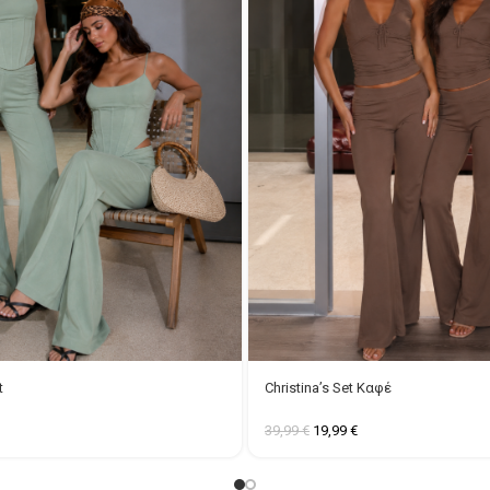
t
Christina’s Set Καφέ
39,99
€
19,99
€