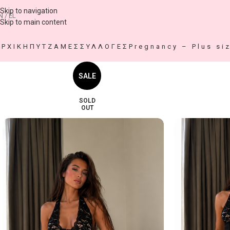
Skip to navigation
N / EL
Skip to main content
ΑΡΧΙΚΗ
ΠΥΤΖΑΜΕΣ
ΣΥΛΛΟΓΕΣ
Pregnancy – Plus si
SALE
SOLD
OUT