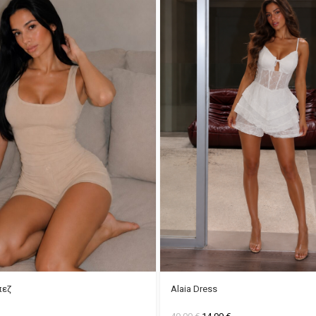
πεζ
Alaia Dress