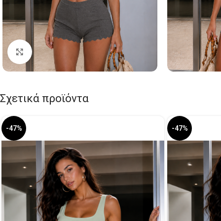
Click to enlarge
Σχετικά προϊόντα
-47%
-47%