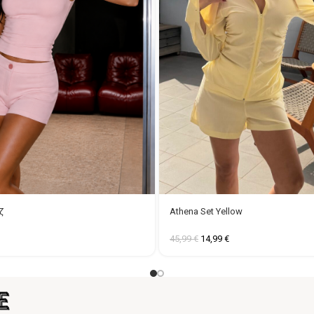
ζ
Athena Set Yellow
45,99
€
14,99
€