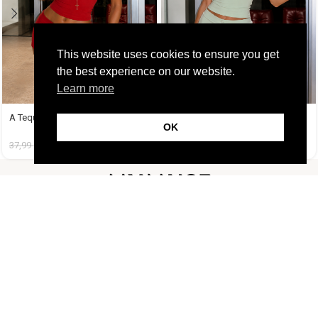
This website uses cookies to ensure you get
the best experience on our website.
Learn more
A Tequila Set Κόκκινο
A Tequila Set Μέντα
OK
37,99
€
19,99
€
37,99
€
19,99
€
FOLLOW US
CUSTOMER SUPPORT
INFORMATION