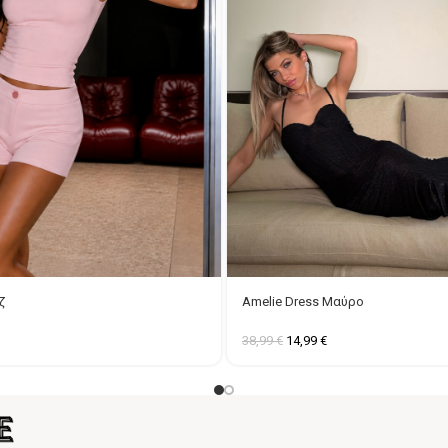
ζ
Amelie Dress Μαύρο
38,99
€
14,99
€