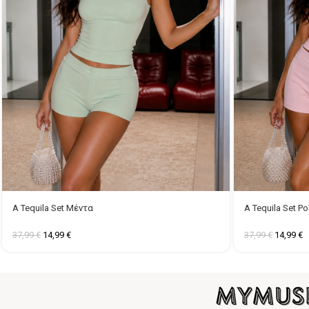
A Tequila Set Μέντα
A Tequila Set Ρο
37,99
€
14,99
€
37,99
€
14,99
€