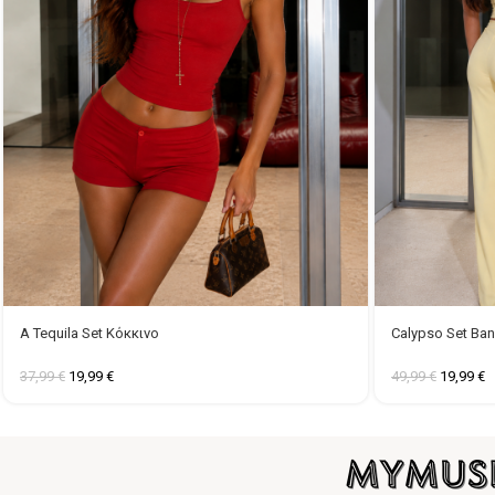
A Tequila Set Κόκκινο
Calypso Set Ba
37,99
€
19,99
€
49,99
€
19,99
€