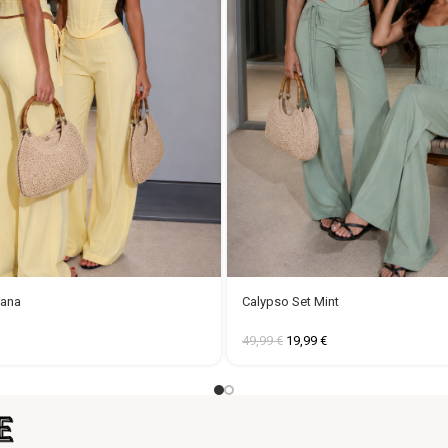
nana
Calypso Set Mint
49,99
€
19,99
€