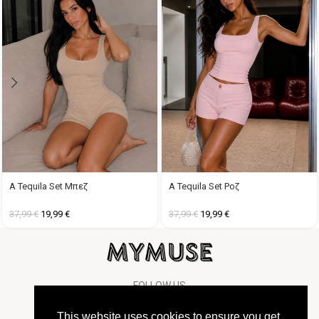
A Tequila Set Μπεζ
A Tequila Set Ροζ
37,99
€
19,99
€
37,99
€
19,99
€
FOLLOW US
This website uses cookies to ensure you get