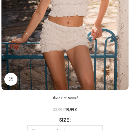
Click to enlarge
Olivia Set Λευκό
33,99
€
19,99
€
SIZE