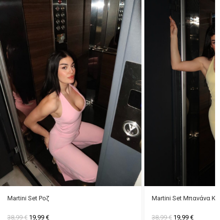
Martini Set Ροζ
Martini Set Μπανάνα Κί
38,99
€
19,99
€
38,99
€
19,99
€