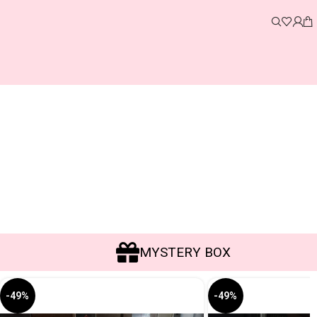
MYSTERY BOX
-49%
-49%