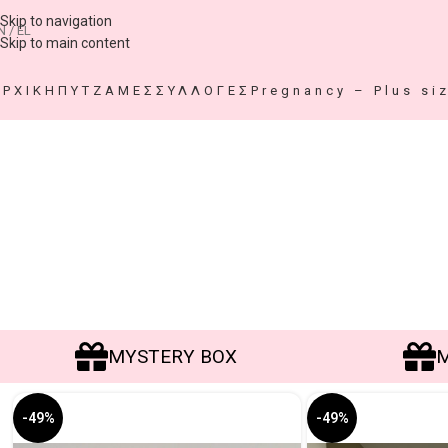
Skip to navigation
N / EL
Skip to main content
ΑΡΧΙΚΗ
ΠΥΤΖΑΜΕΣ
ΣΥΛΛΟΓΕΣ
Pregnancy – Plus si
MYSTERY BOX
MYST
-49%
-49%