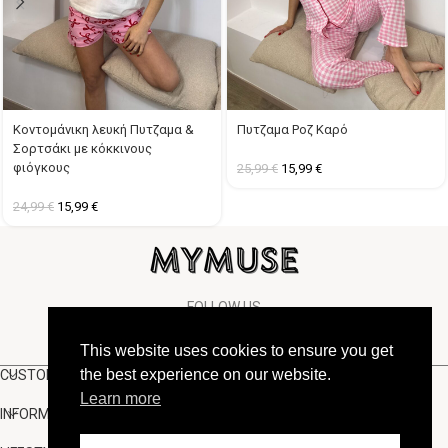
Κοντομάνικη λευκή Πυτζαμα &
Πυτζαμα Ροζ Καρό
Σορτσάκι με κόκκινους
φιόγκους
25,99
€
15,99
€
24,99
€
15,99
€
FOLLOW US
This website uses cookies to ensure you get
the best experience on our website.
CUSTOMER SUPPORT
Learn more
INFORMATION