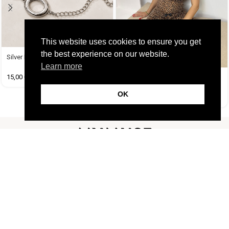
This website uses cookies to ensure you get
the best experience on our website.
Silver Belt
Learn more
15,00
€
Πυτζαμα Leopard με Δαντέλα
OK
25,99
€
15,99
€
FOLLOW US
CUSTOMER SUPPORT
INFORMATION