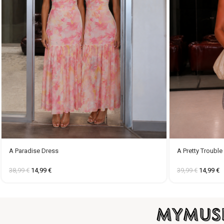
A Paradise Dress
A Pretty Troubl
38,99
€
14,99
€
39,99
€
14,99
€