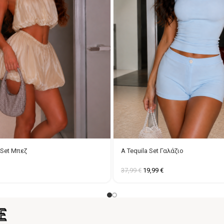
e Set Μπεζ
A Tequila Set Γαλάζιο
37,99
€
19,99
€