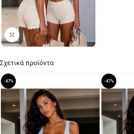
Click to enlarge
Σχετικά προϊόντα
-47%
-47%