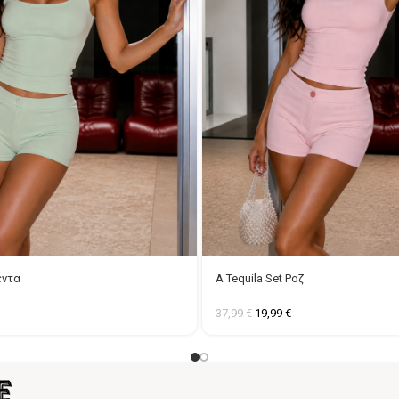
έντα
A Tequila Set Ροζ
37,99
€
19,99
€