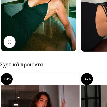
Click to enlarge
Σχετικά προϊόντα
-63%
-47%