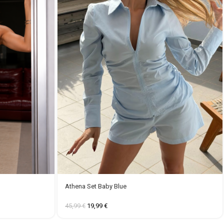
Athena Set Baby Blue
45,99
€
19,99
€