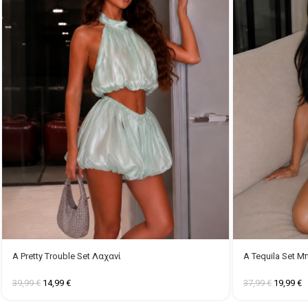
A Pretty Trouble Set Λαχανί
A Tequila Set Μ
39,99
€
14,99
€
37,99
€
19,99
€