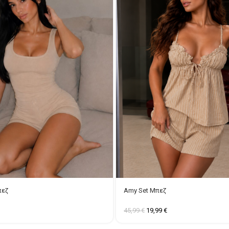
πεζ
Amy Set Μπεζ
45,99
€
19,99
€