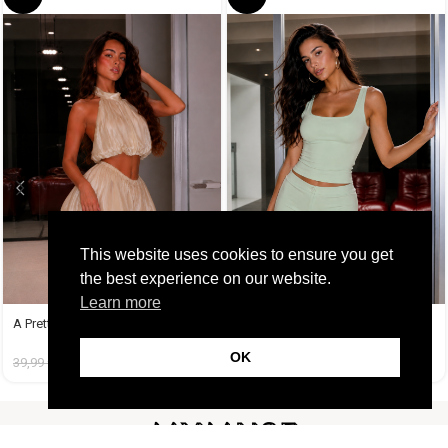
This website uses cookies to ensure you get
the best experience on our website.
Learn more
A Pretty Trouble Set Μπεζ
A Tequila Set Μέντα
OK
39,99
€
14,99
€
37,99
€
19,99
€