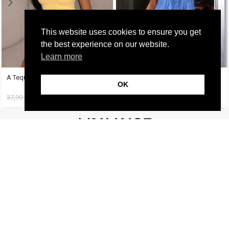
This website uses cookies to ensure you get
the best experience on our website.
Learn more
A Tequila Set Μπανανί
Amy Set Γαλάζιο
OK
37,99
€
14,99
€
45,99
€
19,99
€
FOLLOW US
CUSTOMER SUPPORT
INFORMATION
LIFESTYLE