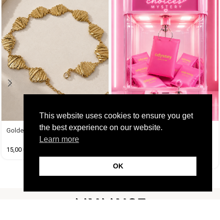
This website uses cookies to ensure you get
the best experience on our website.
Popi’s Choices από 3 έως 6
Golden Belt
Learn more
προϊόντα …
15,00
€
45,00
€
OK