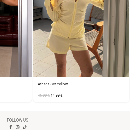
Athena Set Yellow
45,99
€
14,99
€
FOLLOW US