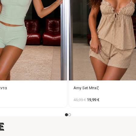
έντα
Amy Set Μπεζ
45,99
€
19,99
€