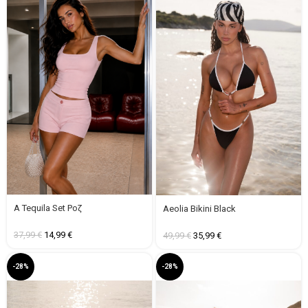
A Tequila Set Ροζ
Aeolia Bikini Black
37,99
€
14,99
€
49,99
€
35,99
€
-28%
-28%