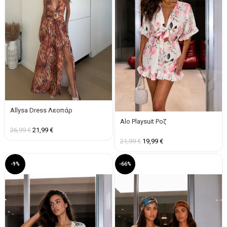
Allysa Dress Λεοπάρ
Alo Playsuit Ροζ
26,99
€
21,99
€
21,99
€
19,99
€
-9%
-66%