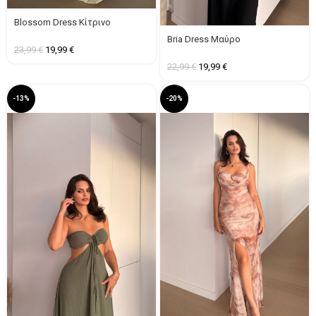
Blossom Dress Κίτρινο
Bria Dress Μαύρο
23,99
€
19,99
€
22,99
€
19,99
€
-13%
-20%