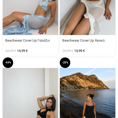
Beachwear Cover Up Γαλάζιο
Beachwear Cover Up Λευκό
26,99
€
14,99
€
26,99
€
14,99
€
-44%
-20%