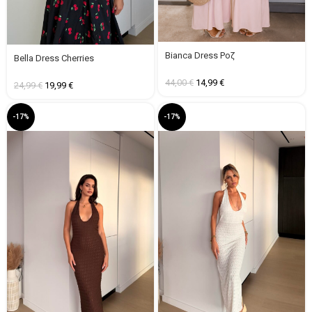
Bianca Dress Ροζ
Bella Dress Cherries
44,00
€
14,99
€
24,99
€
19,99
€
-17%
-17%