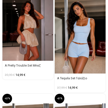
A Pretty Trouble Set Μπεζ
39,99
€
14,99
€
A Tequila Set Γαλάζιο
37,99
€
14,99
€
-61%
-61%