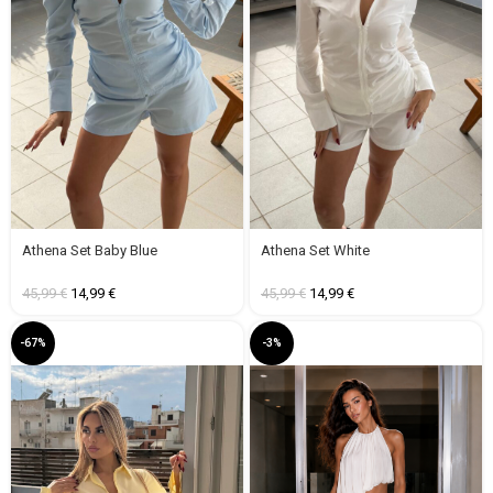
Athena Set Baby Blue
Athena Set White
45,99
€
14,99
€
45,99
€
14,99
€
-67%
-3%