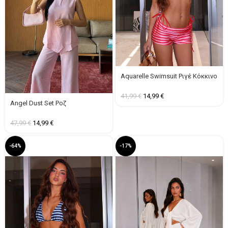
Aquarelle Swimsuit Ριγέ Κόκκινο
41,99
€
14,99
€
Angel Dust Set Ροζ
47,99
€
14,99
€
-64%
-17%