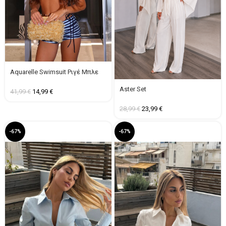
Aquarelle Swimsuit Ριγέ Μπλε
Aster Set
41,99
€
14,99
€
28,99
€
23,99
€
-67%
-67%