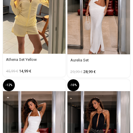
Athena Set Yellow
Aurelia Set
45,99
€
14,99
€
29,99
€
28,99
€
-12%
-10%