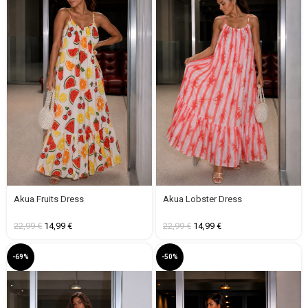
Akua Fruits Dress
Akua Lobster Dress
22,99
€
14,99
€
22,99
€
14,99
€
-69%
-50%