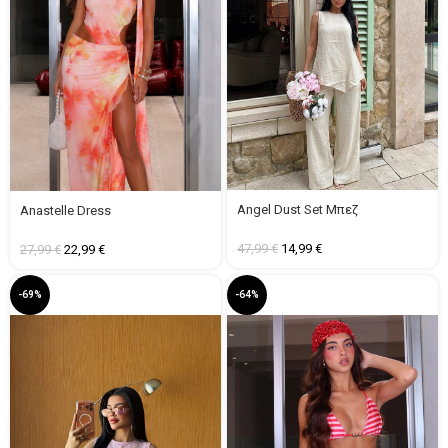
Angel Dust Set Μπεζ
Anastelle Dress
47,99
€
14,99
€
27,99
€
22,99
€
-69%
-64%