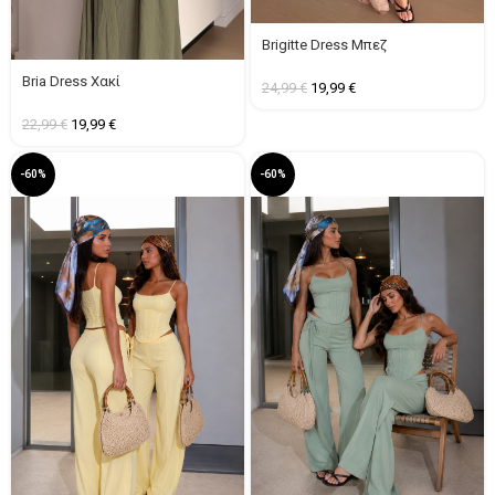
Brigitte Dress Μπεζ
Bria Dress Χακί
24,99
€
19,99
€
22,99
€
19,99
€
-60%
-60%