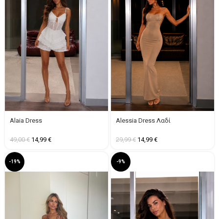
Alaia Dress
Alessia Dress Λαδί
49,00
€
14,99
€
29,99
€
14,99
€
-19%
-9%