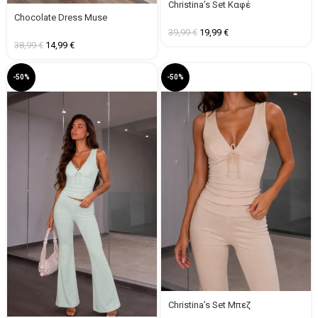
Christina’s Set Καφέ
Chocolate Dress Muse
39,99
€
19,99
€
38,99
€
14,99
€
-50%
-50%
Christina’s Set Μπεζ