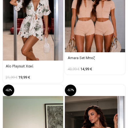
Amara Set Μπεζ
Alo Playsuit Χακί
43,99
€
14,99
€
21,99
€
19,99
€
-62%
-57%