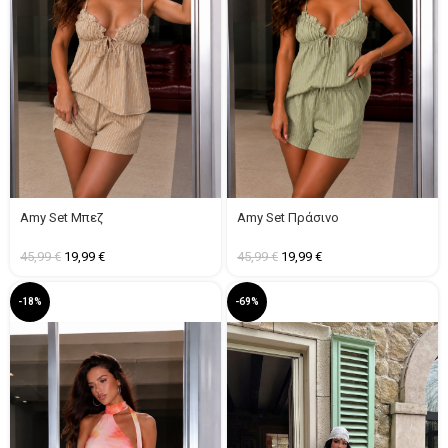
Amy Set Μπεζ
Amy Set Πράσινο
45,99
€
19,99
€
45,99
€
19,99
€
-18%
-69%