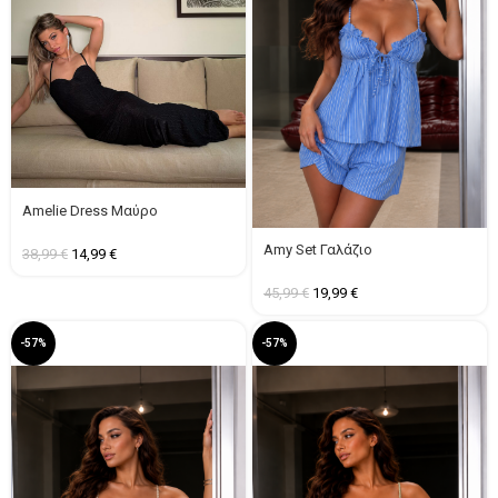
Amelie Dress Μαύρο
Amy Set Γαλάζιο
38,99
€
14,99
€
45,99
€
19,99
€
-57%
-57%