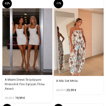
-52%
-17%
A Miami Dress Τετράγωνο
A Niki Set Μπλε
Ντεκολτέ Που Σφίγγει Πίσω
Λευκό
28,99
€
23,99
€
42,00
€
19,99
€