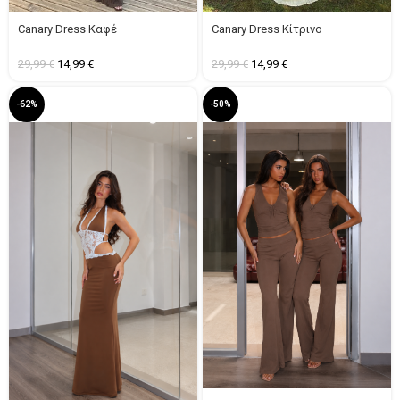
Canary Dress Καφέ
Canary Dress Κίτρινο
29,99
€
14,99
€
29,99
€
14,99
€
-62%
-50%