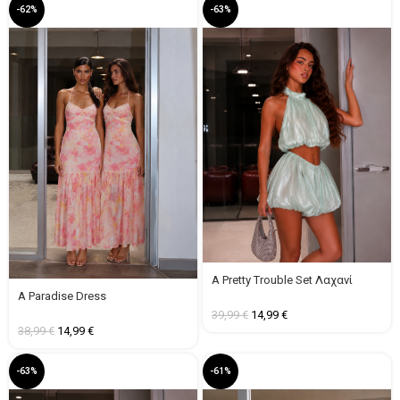
-62%
-63%
A Pretty Trouble Set Λαχανί
A Paradise Dress
39,99
€
14,99
€
38,99
€
14,99
€
-63%
-61%