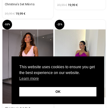
Christina’s Set Μέντα
39,99
€
19,99
€
39,99
€
19,99
€
-50%
-25%
This website uses cookies to ensure you get
the best experience on our website.
Learn more
OK
Classy Dress Μαντζέντα