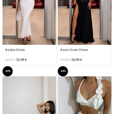
Azalea Dress
Azura Gown Dress
25,99
€
22,99
€
29,99
€
26,99
€
-44%
-44%