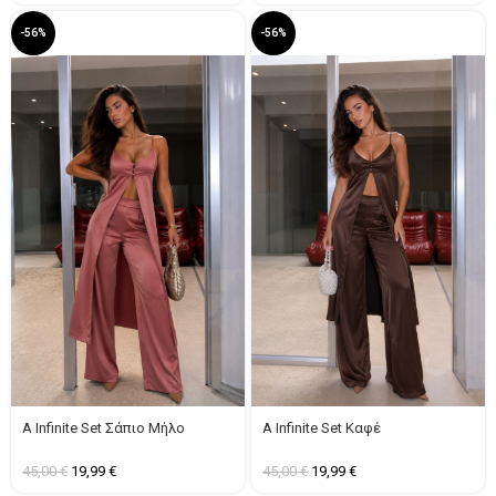
-56%
-56%
A Infinite Set Σάπιο Μήλο
A Infinite Set Καφέ
45,00
€
19,99
€
45,00
€
19,99
€