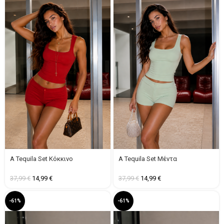
A Tequila Set Κόκκινο
A Tequila Set Μέντα
37,99
€
14,99
€
37,99
€
14,99
€
-61%
-61%