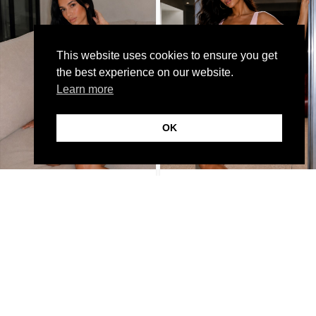
This website uses cookies to ensure you get
the best experience on our website.
Learn more
OK
A Tequila Set Μπεζ
A Tequila Set Ροζ
37,99
€
19,99
€
37,99
€
19,99
€
-28%