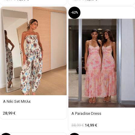
-62%
A Niki Set Μπλε
28,99
€
A Paradise Dress
38,99
€
14,99
€