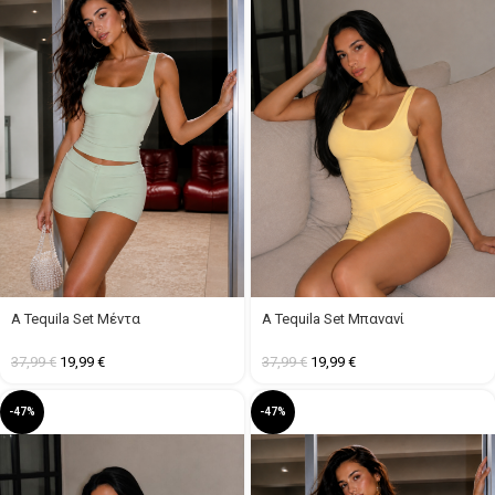
A Tequila Set Μέντα
A Tequila Set Μπανανί
37,99
€
19,99
€
37,99
€
19,99
€
-47%
-47%